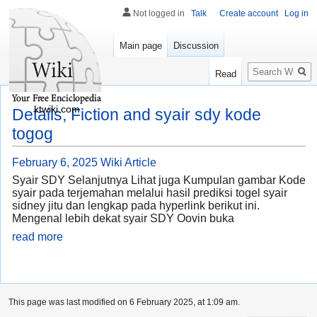
Not logged in
Talk
Create account
Log in
Main page
Discussion
Search
Read
ktwiki.com
Details, Fiction and syair sdy kode
togog
February 6, 2025
Wiki Article
Syair SDY Selanjutnya Lihat juga Kumpulan gambar Kode
syair pada terjemahan melalui hasil prediksi togel syair
sidney jitu dan lengkap pada hyperlink berikut ini.
Mengenal lebih dekat syair SDY Oovin buka
read more
This page was last modified on 6 February 2025, at 1:09 am.